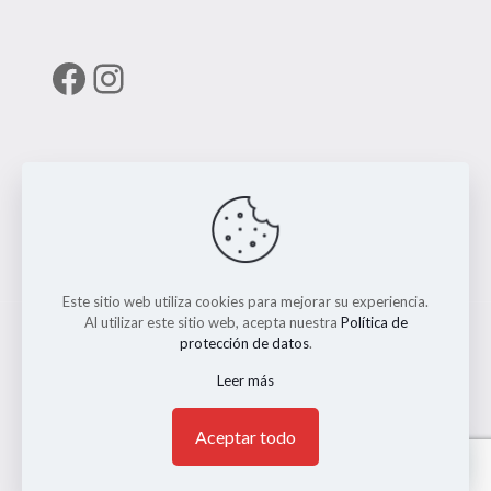
Facebook
Instagram
Enlaces útiles
RUNT
Este sitio web utiliza cookies para mejorar su experiencia.
Al utilizar este sitio web, acepta nuestra
Política de
protección de datos
.
Leer más
© 2026 ERMO MOTO REPUESTOS. Todos los Derechos
Reservados. || Implementado por
Andrés Escobar
1
Aceptar todo