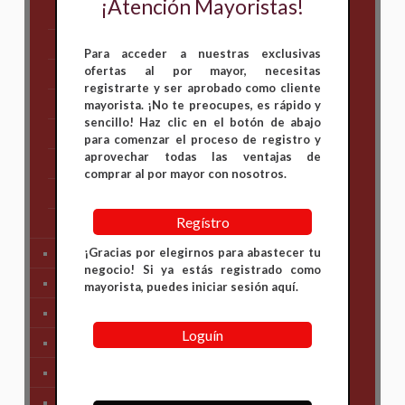
¡Atención Mayoristas!
Bajaj
Hero
Para acceder a nuestras exclusivas
ofertas al por mayor, necesitas
Honda
registrarte y ser aprobado como cliente
KAWASAKI
mayorista. ¡No te preocupes, es rápido y
sencillo! Haz clic en el botón de abajo
KTM
para comenzar el proceso de registro y
aprovechar todas las ventajas de
Suzuki
comprar al por mayor con nosotros.
TVS
Regístro
Yamaha
¡Gracias por elegirnos para abastecer tu
Tren Delantero
negocio! Si ya estás registrado como
Partes de Motor
mayorista, puedes iniciar sesión aquí.
Partes del Chasis
Loguín
SIstema Eléctrico
Carenajes
Primera Necesidad