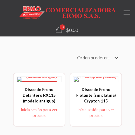
0
$0.00
DTO.26% DEL MES.
Disco de Freno
Disco de Freno
Delantero RX115
Flotante (sin platina)
(modelo antiguo)
Crypton 115
Inicia sesión para ver
Inicia sesión para ver
precios
precios