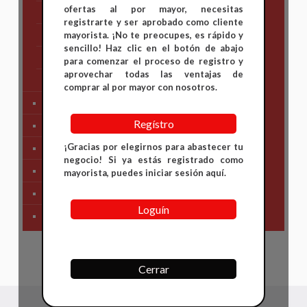
ofertas al por mayor, necesitas
KTM
registrarte y ser aprobado como cliente
mayorista. ¡No te preocupes, es rápido y
Suzuki
sencillo! Haz clic en el botón de abajo
TVS
para comenzar el proceso de registro y
aprovechar todas las ventajas de
Yamaha
comprar al por mayor con nosotros.
Tren Delantero
Regístro
Partes de Motor
¡Gracias por elegirnos para abastecer tu
Partes del Chasis
negocio! Si ya estás registrado como
SIstema Eléctrico
mayorista, puedes iniciar sesión aquí.
Carenajes
Loguín
Primera Necesidad
Cerrar