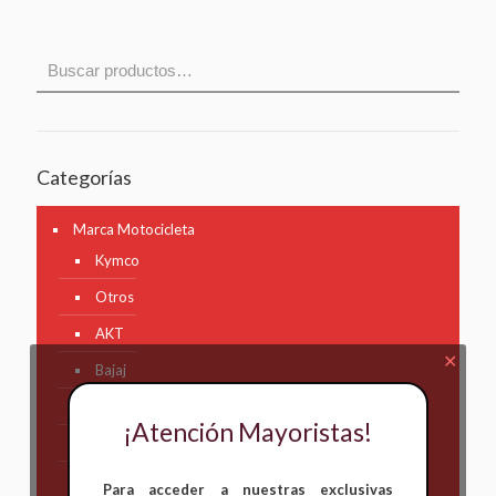
Categorías
Marca Motocicleta
Kymco
Otros
AKT
✕
Bajaj
Hero
¡Atención Mayoristas!
Honda
KAWASAKI
Para acceder a nuestras exclusivas