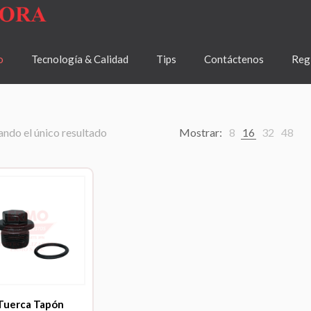
o
Tecnología & Calidad
Tips
Contáctenos
Regí
ndo el único resultado
Mostrar:
8
16
32
48
Tuerca Tapón