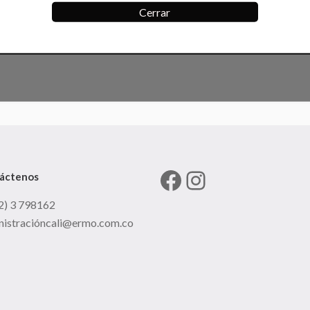
Cerrar
Facebook
Instagram
áctenos
2) 3 798162
nistracióncali@ermo.com.co