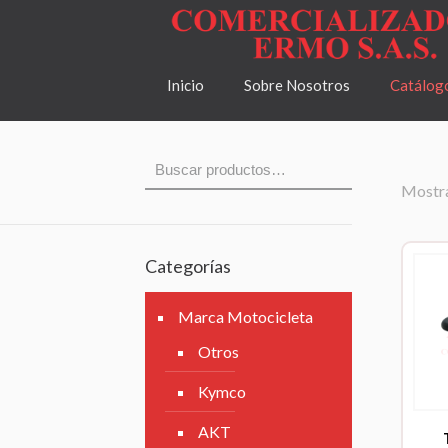
Inicio
Sobre Nosotros
Catálog
Mostra
Categorías
Marca Motocicleta
Otros
Kymco
AKT