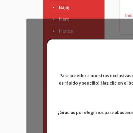
Bajaj
Inic
Hero
Honda
KAWASAKI
KTM
Suzuki
Para acceder a nuestras exclusivas 
TVS
es rápido y sencillo! Haz clic en el
Yamaha
Tren Delantero
¡Gracias por elegirnos para abastece
Partes de Motor
Partes del Chasis