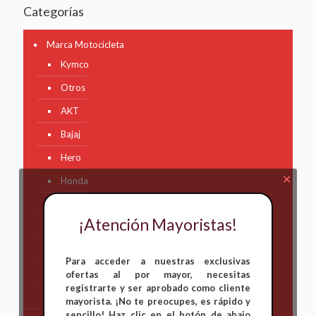
Categorías
Marca Motocicleta
Kymco
Otros
AKT
Bajaj
Hero
✕
Honda
KAWASAKI
¡Atención Mayoristas!
KTM
Suzuki
Para acceder a nuestras exclusivas
TVS
ofertas al por mayor, necesitas
registrarte y ser aprobado como cliente
Yamaha
mayorista. ¡No te preocupes, es rápido y
sencillo! Haz clic en el botón de abajo