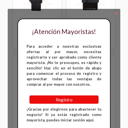
✕
CDI de TT
CDI de TTR
¡Atención Mayoristas!
Inicia sesión para ver
Inicia sesión para ver
precios
precios
Para acceder a nuestras exclusivas
ofertas al por mayor, necesitas
registrarte y ser aprobado como cliente
mayorista. ¡No te preocupes, es rápido y
sencillo! Haz clic en el botón de abajo
para comenzar el proceso de registro y
aprovechar todas las ventajas de
comprar al por mayor con nosotros.
Regístro
CDI de TTR 180
CDI de Uni-K
¡Gracias por elegirnos para abastecer tu
negocio! Si ya estás registrado como
Inicia sesión para ver
Inicia sesión para ver
mayorista, puedes iniciar sesión aquí.
precios
precios