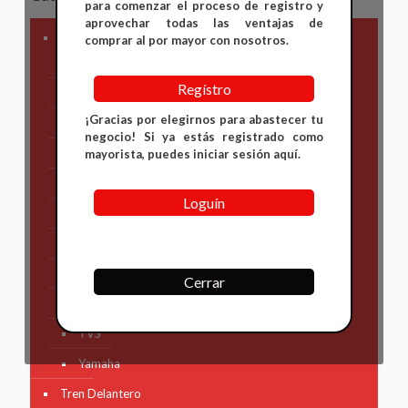
para comenzar el proceso de registro y
aprovechar todas las ventajas de
Marca Motocicleta
comprar al por mayor con nosotros.
Otros
Regístro
Kymco
¡Gracias por elegirnos para abastecer tu
AKT
negocio! Si ya estás registrado como
Bajaj
mayorista, puedes iniciar sesión aquí.
Hero
Loguín
Honda
KAWASAKI
KTM
Cerrar
Suzuki
TVS
Yamaha
Tren Delantero