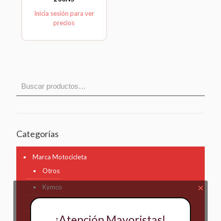
Inicia sesión para ver
precios
Categorías
Marca Motocicleta
Otros
Kymco
✕
AKT
¡Atención Mayoristas!
Bajaj