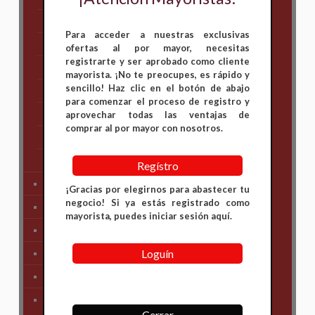
Hero
Para acceder a nuestras exclusivas
Honda
ofertas al por mayor, necesitas
registrarte y ser aprobado como cliente
KAWASAKI
mayorista. ¡No te preocupes, es rápido y
sencillo! Haz clic en el botón de abajo
KTM
para comenzar el proceso de registro y
Suzuki
aprovechar todas las ventajas de
comprar al por mayor con nosotros.
TVS
Yamaha
Regístro
Tren Delantero
¡Gracias por elegirnos para abastecer tu
negocio! Si ya estás registrado como
Partes de Motor
mayorista, puedes iniciar sesión aquí.
Partes del Chasis
Loguín
SIstema Eléctrico
Carenajes
Primera Necesidad
Cerrar