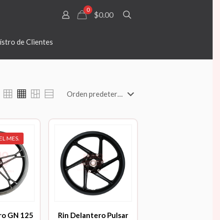
0
$0.00
stro de Clientes
EL MES.
Rin Delantero Pulsar
ro GN 125