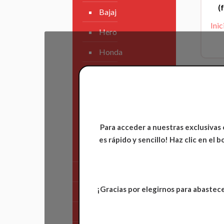
(
Bajaj
Inic
Hero
Honda
KAWASAKI
KTM
Suzuki
Para acceder a nuestras exclusivas 
TVS
es rápido y sencillo! Haz clic en el
Yamaha
Rin
Tren Delantero
¡Gracias por elegirnos para abastece
Partes de Motor
Inic
Partes del Chasis