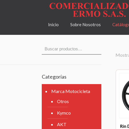
Inicio
Sobre Nosotros
Catálog
Mostra
Categorías
Marca Motocicleta
Otros
Kymco
AKT
Rin 