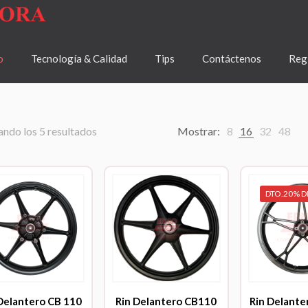
o
Tecnología & Calidad
Tips
Contáctenos
Regí
ndo los 5 resultados
Mostrar:
8
16
32
48
DTO.20% D
Delantero CB 110
Rin Delantero CB110
Rin Delante