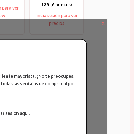
135 (6 huecos)
n para ver
Inicia sesión para ver
ios
precios
✕
cliente mayorista. ¡No te preocupes,
 todas las ventajas de comprar al por
ar sesión aquí.