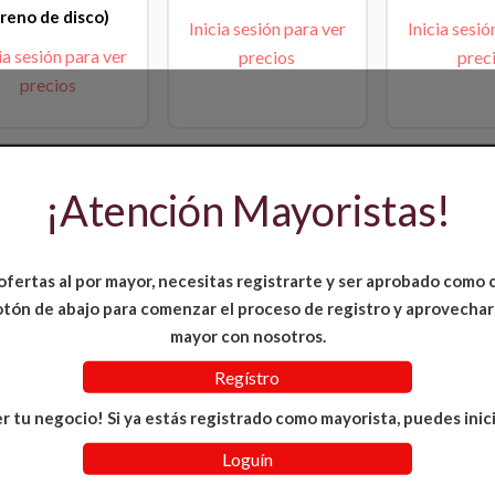
freno de disco)
Inicia sesión para ver
Inicia sesió
ia sesión para ver
precios
prec
precios
¡Atención Mayoristas!
ofertas al por mayor, necesitas registrarte y ser aprobado como 
 botón de abajo para comenzar el proceso de registro y aprovechar
mayor con nosotros.
 Delantero Pulsar
Regístro
200 NS
r tu negocio! Si ya estás registrado como mayorista, puedes inici
ia sesión para ver
Loguín
precios