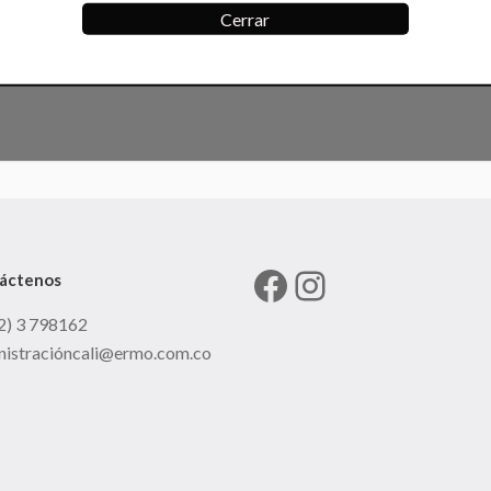
Cerrar
Facebook
Instagram
áctenos
2) 3 798162
nistracióncali@ermo.com.co