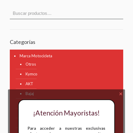
Categorías
Marca Motocicleta
Otros
Kymco
AKT
✕
Bajaj
Hero
¡Atención Mayoristas!
Honda
KAWASAKI
Para acceder a nuestras exclusivas
KTM