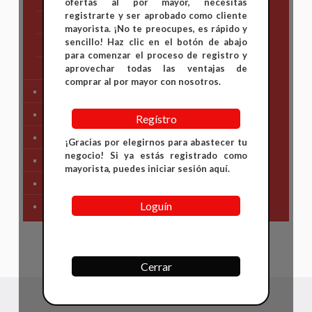
ofertas al por mayor, necesitas
registrarte y ser aprobado como cliente
Suzuki
mayorista. ¡No te preocupes, es rápido y
sencillo! Haz clic en el botón de abajo
TVS
para comenzar el proceso de registro y
Yamaha
aprovechar todas las ventajas de
comprar al por mayor con nosotros.
Tren Delantero
Partes de Motor
Regístro
Partes del Chasis
¡Gracias por elegirnos para abastecer tu
negocio! Si ya estás registrado como
SIstema Eléctrico
mayorista, puedes iniciar sesión aquí.
Carenajes
Loguín
Primera Necesidad
Cerrar