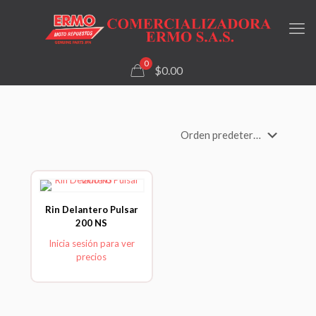
0
$0.00
Rin Delantero Pulsar
200 NS
Inicia sesión para ver
precios