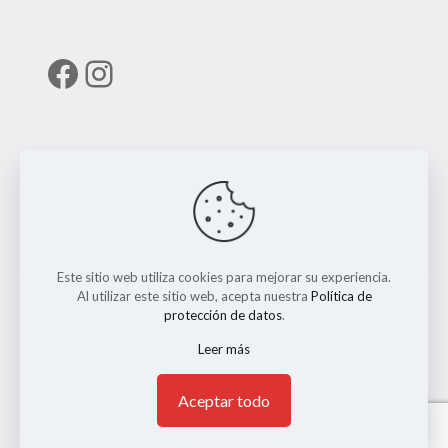
Facebook
Instagram
Enlaces útiles
RUNT
Este sitio web utiliza cookies para mejorar su experiencia.
Al utilizar este sitio web, acepta nuestra
Política de
protección de datos
.
Leer más
© 2026 ERMO MOTO REPUESTOS. Todos los Derechos
Reservados. || Implementado por
Andrés Escobar
1
Aceptar todo