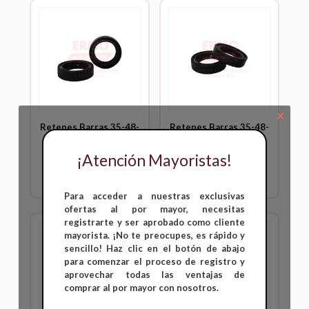
✕
Retenes Barras 35-48-
Retenes Barras 35-48-
11 AK 200SM
11 DTK 125
¡Atención Mayoristas!
Inicia sesión para ver
Inicia sesión para ver
precios
precios
Para acceder a nuestras exclusivas
ofertas al por mayor, necesitas
registrarte y ser aprobado como cliente
mayorista. ¡No te preocupes, es rápido y
sencillo! Haz clic en el botón de abajo
para comenzar el proceso de registro y
aprovechar todas las ventajas de
comprar al por mayor con nosotros.