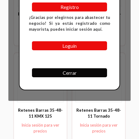
Regístro
Retenes Barras 35-48-
Retenes Barras 35-48-
¡Gracias por elegirnos para abastecer tu
11 DTK 175
11 DTK 200
negocio! Si ya estás registrado como
Inicia sesión para ver
Inicia sesión para ver
mayorista, puedes iniciar sesión aquí.
precios
precios
Loguín
Cerrar
Retenes Barras 35-48-
Retenes Barras 35-48-
11 KMX 125
11 Tornado
Inicia sesión para ver
Inicia sesión para ver
precios
precios