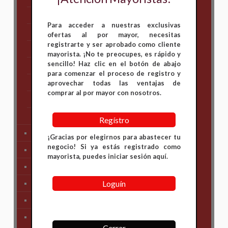
Hero
Para acceder a nuestras exclusivas
Honda
ofertas al por mayor, necesitas
registrarte y ser aprobado como cliente
KAWASAKI
mayorista. ¡No te preocupes, es rápido y
sencillo! Haz clic en el botón de abajo
KTM
para comenzar el proceso de registro y
Suzuki
aprovechar todas las ventajas de
comprar al por mayor con nosotros.
TVS
Yamaha
Regístro
Tren Delantero
¡Gracias por elegirnos para abastecer tu
negocio! Si ya estás registrado como
Partes de Motor
mayorista, puedes iniciar sesión aquí.
Partes del Chasis
Loguín
SIstema Eléctrico
Carenajes
Primera Necesidad
Cerrar