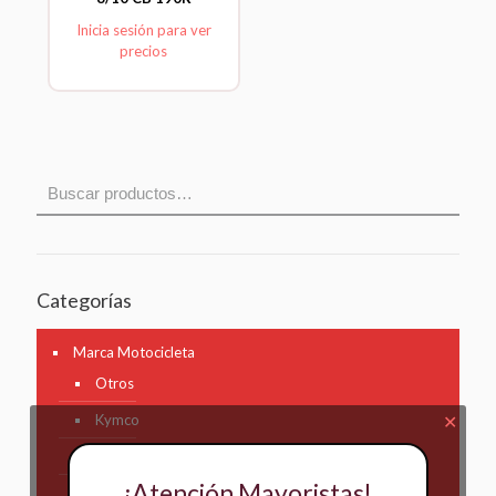
Inicia sesión para ver
precios
Categorías
Marca Motocicleta
Otros
Kymco
✕
AKT
¡Atención Mayoristas!
Bajaj