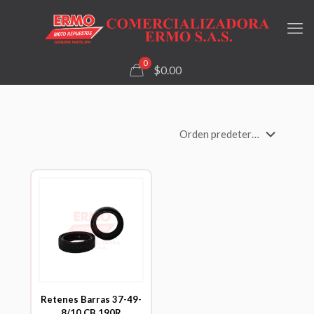
0
$0.00
Retenes Barras 37-49-
8/10 CB 190R