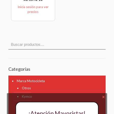
Inicia sesión para ver
precios
Categorías
Marca Motocicleta
Otros
Kymco
✕
AKT
¡Atención Mayoristas!
Bajaj