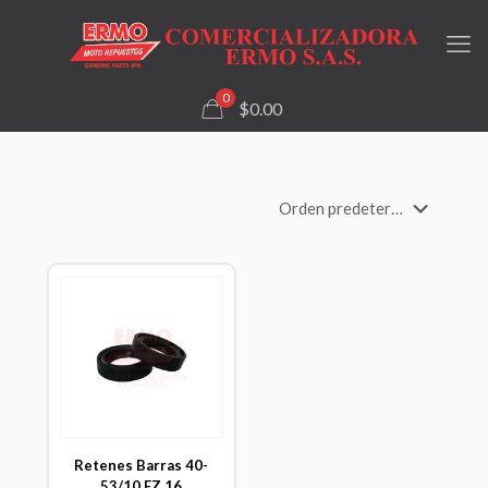
0
$0.00
Retenes Barras 40-
53/10 FZ 16