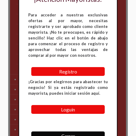
Hero
Para acceder a nuestras exclusivas
Honda
ofertas al por mayor, necesitas
registrarte y ser aprobado como cliente
KAWASAKI
mayorista. ¡No te preocupes, es rápido y
sencillo! Haz clic en el botón de abajo
KTM
para comenzar el proceso de registro y
Suzuki
aprovechar todas las ventajas de
comprar al por mayor con nosotros.
TVS
Yamaha
Regístro
Tren Delantero
¡Gracias por elegirnos para abastecer tu
negocio! Si ya estás registrado como
Partes de Motor
mayorista, puedes iniciar sesión aquí.
Partes del Chasis
Loguín
SIstema Eléctrico
Carenajes
Primera Necesidad
Cerrar