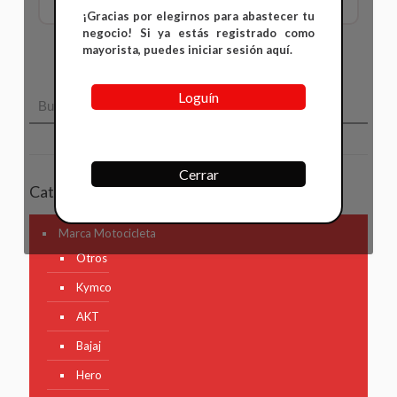
¡Gracias por elegirnos para abastecer tu
negocio! Si ya estás registrado como
mayorista, puedes iniciar sesión aquí.
Loguín
Cerrar
Categorías
Marca Motocicleta
Otros
Kymco
AKT
Bajaj
Hero