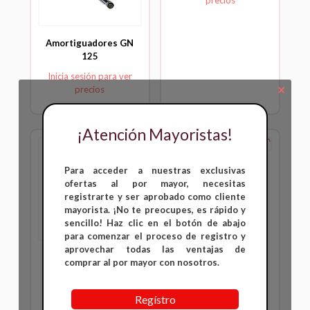
Amortiguadores GN
125
Inicia sesión para ver
✕
precios
¡Atención Mayoristas!
Amortiguadores VIVA
Para acceder a nuestras exclusivas
FD 115
ofertas al por mayor, necesitas
registrarte y ser aprobado como cliente
Inicia sesión para ver
mayorista. ¡No te preocupes, es rápido y
precios
sencillo! Haz clic en el botón de abajo
para comenzar el proceso de registro y
aprovechar todas las ventajas de
Amortiguadores RX
comprar al por mayor con nosotros.
115
Inicia sesión para ver
Regístro
precios