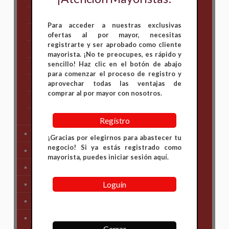
Hero
Para acceder a nuestras exclusivas
Honda
ofertas al por mayor, necesitas
registrarte y ser aprobado como cliente
KAWASAKI
mayorista. ¡No te preocupes, es rápido y
sencillo! Haz clic en el botón de abajo
KTM
para comenzar el proceso de registro y
Suzuki
aprovechar todas las ventajas de
comprar al por mayor con nosotros.
TVS
Yamaha
Regístro
Tren Delantero
¡Gracias por elegirnos para abastecer tu
negocio! Si ya estás registrado como
Partes de Motor
mayorista, puedes iniciar sesión aquí.
Partes del Chasis
Loguín
SIstema Eléctrico
Carenajes
Primera Necesidad
Cerrar