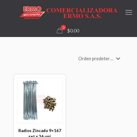
0
$0.00
Radios Zincado 9×167
set x 36 uni