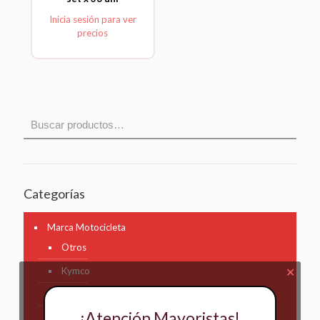
Inicia sesión para ver
precios
Categorías
Marca Motocicleta
Otros
Kymco
✕
AKT
¡Atención Mayoristas!
Bajaj