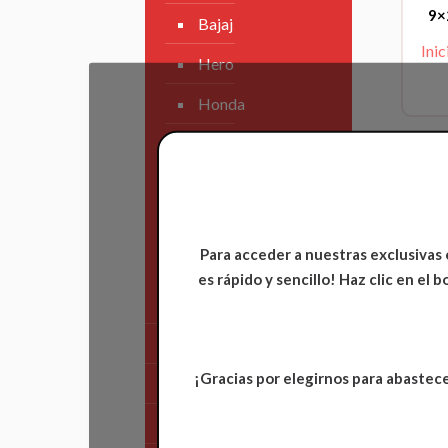
9×
Bajaj
Inic
Hero
Honda
KAWASAKI
KTM
Suzuki
Para acceder a nuestras exclusivas 
TVS
es rápido y sencillo! Haz clic en el
Yamaha
Tren Delantero
¡Gracias por elegirnos para abastece
Partes de Motor
Partes del Chasis