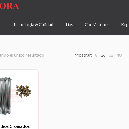
o
Tecnología & Calidad
Tips
Contáctenos
Regí
ndo el único resultado
Mostrar:
8
16
32
48
adios Cromados