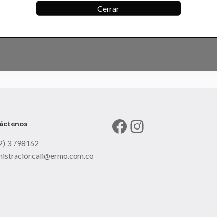
Cerrar
Facebook
Instagram
áctenos
2) 3 798162
nistracióncali@ermo.com.co