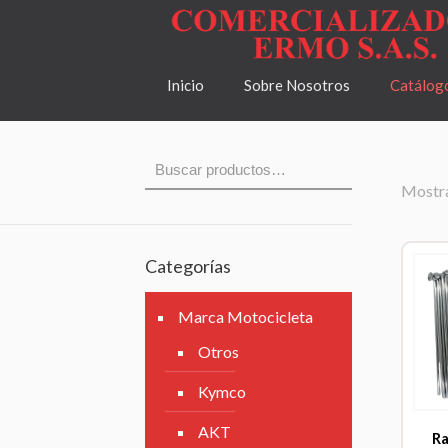
Inicio
Sobre Nosotros
Catálog
Mostra
Categorías
Marca Motocicleta
Otros
Kymco
AKT
R