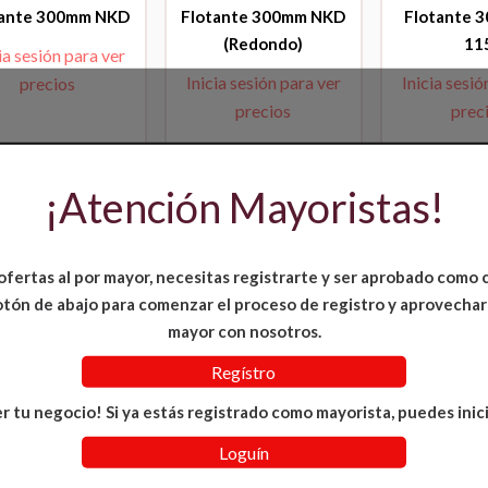
tante 300mm NKD
Flotante 300mm NKD
Flotante 
(Redondo)
11
ia sesión para ver
Inicia sesión para ver
Inicia sesió
precios
precios
prec
¡Atención Mayoristas!
ofertas al por mayor, necesitas registrarte y ser aprobado como 
 botón de abajo para comenzar el proceso de registro y aprovechar
mayor con nosotros.
Regístro
r tu negocio! Si ya estás registrado como mayorista, puedes inici
Loguín