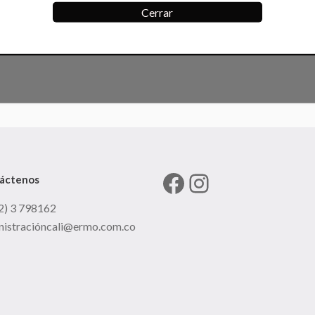
Cerrar
Facebook
Instagram
áctenos
2) 3 798162
nistracióncali@ermo.com.co