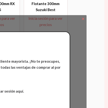
300mm RX
Flotante 300mm
5
Suzuki Best
n para ver
Inicia sesión para ver
✕
ios
precios
cliente mayorista. ¡No te preocupes,
 todas las ventajas de comprar al por
ar sesión aquí.