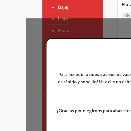
Flo
Bajaj
Inic
Hero
Honda
KAWASAKI
KTM
Suzuki
Para acceder a nuestras exclusivas 
TVS
es rápido y sencillo! Haz clic en el
Yamaha
Tren Delantero
¡Gracias por elegirnos para abastece
Partes de Motor
Partes del Chasis