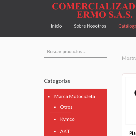
Inicio
Sobre Nosotros
Catálog
Mostra
Categorías
Marca Motocicleta
Otros
Kymco
AKT
Pla