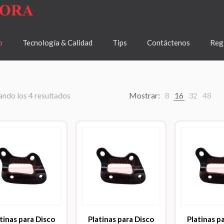
o
Tecnología & Calidad
Tips
Contáctenos
Regí
ndo los 4 resultados
Mostrar:
8
16
32
48
tinas para Disco
Platinas para Disco
Platinas p