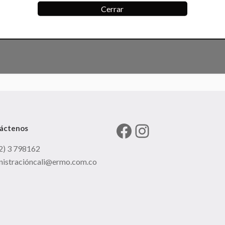
Cerrar
Facebook
Instagram
áctenos
2) 3 798162
nistracióncali@ermo.com.co