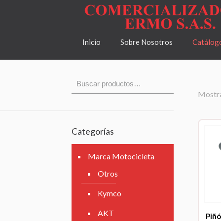
Inicio
Sobre Nosotros
Catálog
Mostra
Categorías
Marca Motocicleta
Otros
Kymco
AKT
Piñó