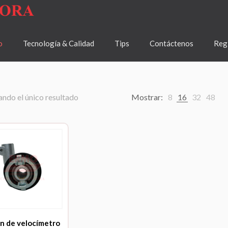
o
Tecnología & Calidad
Tips
Contáctenos
Regí
ndo el único resultado
Mostrar:
8
16
32
48
n de velocímetro