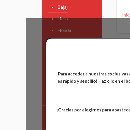
Bajaj
Inic
Hero
Honda
KAWASAKI
KTM
Suzuki
Para acceder a nuestras exclusivas 
TVS
es rápido y sencillo! Haz clic en el
Yamaha
Tren Delantero
¡Gracias por elegirnos para abastece
Partes de Motor
Partes del Chasis