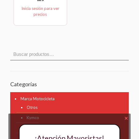
Inicia sesión para ver
precios
Categorías
Marca Motocicleta
Otros
Kymco
✕
AKT
¡Atención Mayoristas!
Bajaj