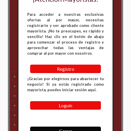
Hero
Para acceder a nuestras exclusivas
Honda
ofertas al por mayor, necesitas
registrarte y ser aprobado como cliente
KAWASAKI
mayorista. ¡No te preocupes, es rápido y
sencillo! Haz clic en el botón de abajo
KTM
para comenzar el proceso de registro y
Suzuki
aprovechar todas las ventajas de
comprar al por mayor con nosotros.
TVS
Yamaha
Regístro
Tren Delantero
¡Gracias por elegirnos para abastecer tu
negocio! Si ya estás registrado como
Partes de Motor
mayorista, puedes iniciar sesión aquí.
Partes del Chasis
Loguín
SIstema Eléctrico
Carenajes
Primera Necesidad
Cerrar