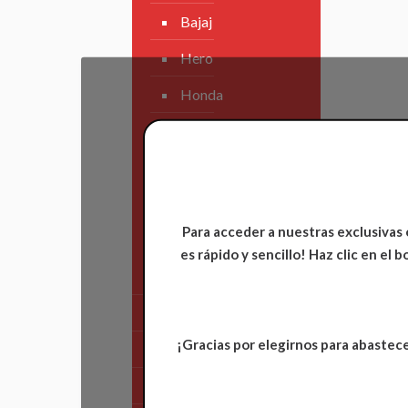
Bajaj
Hero
Honda
KAWASAKI
KTM
Suzuki
Para acceder a nuestras exclusivas 
TVS
es rápido y sencillo! Haz clic en el
Yamaha
Tren Delantero
¡Gracias por elegirnos para abastece
Partes de Motor
Partes del Chasis