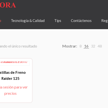
o
Tecnología & Calidad
Tips
Contáctenos
Regí
ndo el único resultado
Mostrar:
8
16
32
48
stillas de Freno
Raider 125
ia sesión para ver
precios