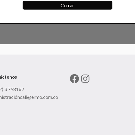
Cerrar
Facebook
Instagram
áctenos
2) 3 798162
nistracióncali@ermo.com.co