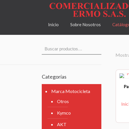
Inicio
Sobre Nosotros
Catálog
Mostra
Categorías
Pa
Marca Motocicleta
Otros
Inic
Kymco
AKT