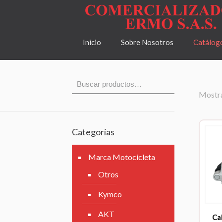
Inicio
Sobre Nosotros
Catálog
Mostra
Categorías
Marca Motocicleta
Otros
Kymco
AKT
Ca