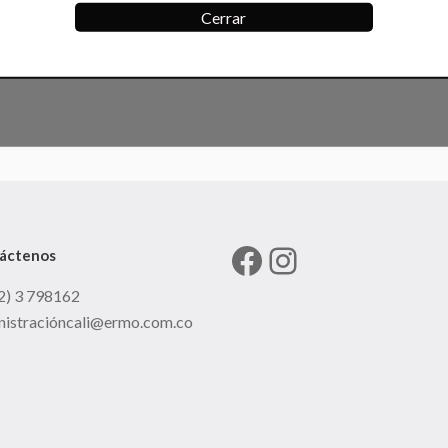
Cerrar
Facebook
Instagram
áctenos
2) 3 798162
nistracióncali@ermo.com.co