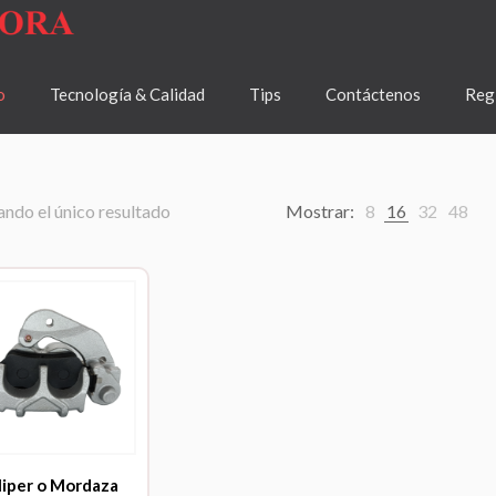
o
Tecnología & Calidad
Tips
Contáctenos
Regí
ndo el único resultado
Mostrar:
8
16
32
48
liper o Mordaza