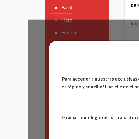
par
Bajaj
Hero
Inic
Honda
KAWASAKI
KTM
Suzuki
Para acceder a nuestras exclusivas 
TVS
es rápido y sencillo! Haz clic en el
Yamaha
Tren Delantero
¡Gracias por elegirnos para abastece
Partes de Motor
Partes del Chasis