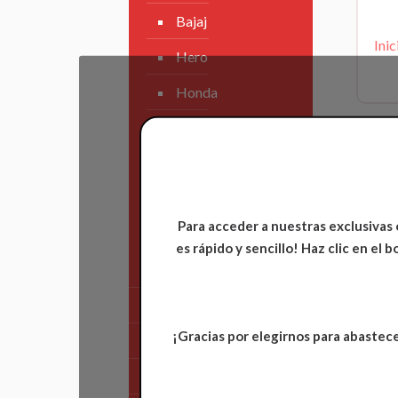
Bajaj
Inic
Hero
Honda
KAWASAKI
KTM
Suzuki
Para acceder a nuestras exclusivas 
TVS
es rápido y sencillo! Haz clic en el
Yamaha
Tren Delantero
¡Gracias por elegirnos para abastece
Partes de Motor
Partes del Chasis