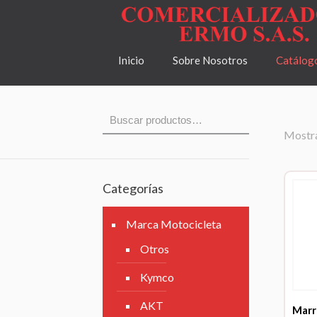
Inicio
Sobre Nosotros
Catálog
Mostra
Categorías
Marca Motocicleta
Otros
Kymco
AKT
Marr