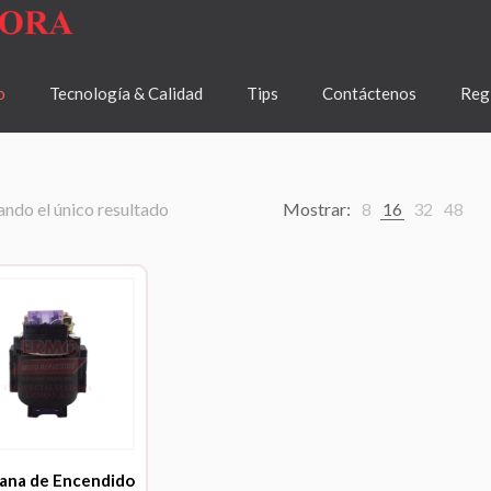
o
Tecnología & Calidad
Tips
Contáctenos
Regí
ndo el único resultado
Mostrar:
8
16
32
48
ana de Encendido