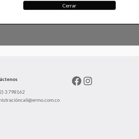
Cerrar
Facebook
Instagram
áctenos
2) 3 798162
nistracióncali@ermo.com.co