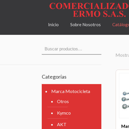
Inicio
Sobre Nosotros
Catálog
Mostra
Categorías
Marca Motocicleta
Otros
Kymco
AKT
Man