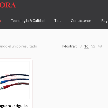
o
Tecnología & Calidad
Tips
Contáctenos
Regí
ndo el único resultado
Mostrar:
8
16
32
48
guera Latiguillo