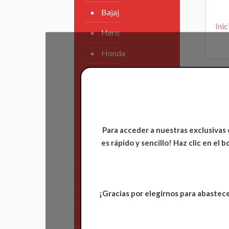
Bajaj
Inic
Hero
Honda
KAWASAKI
KTM
Suzuki
Para acceder a nuestras exclusivas 
TVS
es rápido y sencillo! Haz clic en el
Yamaha
Tren Delantero
¡Gracias por elegirnos para abastece
Partes de Motor
Partes del Chasis