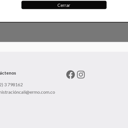
Cerrar
Facebook
Instagram
áctenos
2) 3 798162
nistracióncali@ermo.com.co