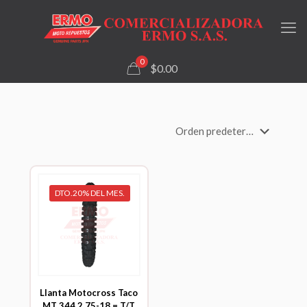
0
$0.00
DTO.20% DEL MES.
Llanta Motocross Taco
MT 344 2,75-18 = T/T