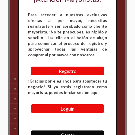
Hero
Para acceder a nuestras exclusivas
Honda
ofertas al por mayor, necesitas
registrarte y ser aprobado como cliente
KAWASAKI
mayorista. ¡No te preocupes, es rápido y
sencillo! Haz clic en el botón de abajo
KTM
para comenzar el proceso de registro y
Suzuki
aprovechar todas las ventajas de
comprar al por mayor con nosotros.
TVS
Yamaha
Regístro
Tren Delantero
¡Gracias por elegirnos para abastecer tu
negocio! Si ya estás registrado como
Partes de Motor
mayorista, puedes iniciar sesión aquí.
Partes del Chasis
Loguín
SIstema Eléctrico
Carenajes
Primera Necesidad
Cerrar