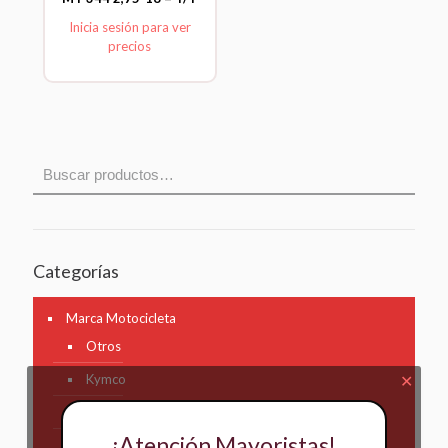
Inicia sesión para ver
precios
Categorías
Marca Motocicleta
Otros
Kymco
✕
AKT
¡Atención Mayoristas!
Bajaj