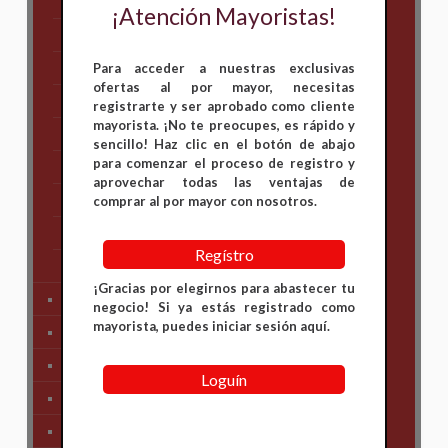
AKT
¡Atención Mayoristas!
Bajaj
Hero
Para acceder a nuestras exclusivas
ofertas al por mayor, necesitas
Honda
registrarte y ser aprobado como cliente
mayorista. ¡No te preocupes, es rápido y
KAWASAKI
sencillo! Haz clic en el botón de abajo
para comenzar el proceso de registro y
KTM
aprovechar todas las ventajas de
Suzuki
comprar al por mayor con nosotros.
TVS
Regístro
Yamaha
¡Gracias por elegirnos para abastecer tu
Tren Delantero
negocio! Si ya estás registrado como
mayorista, puedes iniciar sesión aquí.
Partes de Motor
Partes del Chasis
Loguín
SIstema Eléctrico
Carenajes