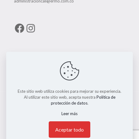
administracióncali@ermo.com.co
Facebook
Instagram
Enlaces útiles
RUNT
Este sitio web utiliza cookies para mejorar su experiencia.
Al utilizar este sitio web, acepta nuestra
Política de
protección de datos
.
Leer más
© 2026 ERMO MOTO REPUESTOS. Todos los Derechos
Reservados. || Implementado por
Andrés Escobar
1
Aceptar todo