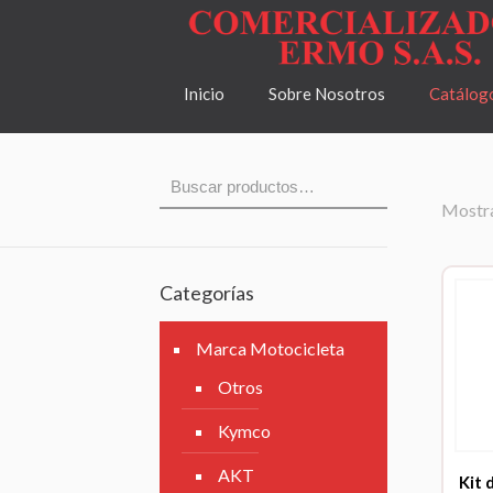
Inicio
Sobre Nosotros
Catálog
Mostra
Categorías
Marca Motocicleta
Otros
Kymco
AKT
Kit 