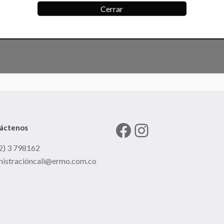
Cerrar
Facebook
Instagram
áctenos
2) 3 798162
nistracióncali@ermo.com.co