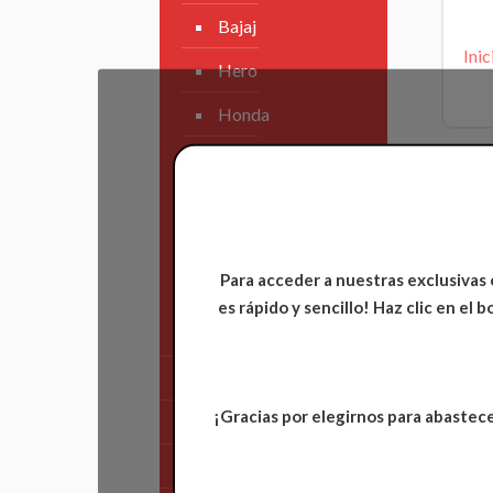
Bajaj
Inic
Hero
Honda
KAWASAKI
KTM
Suzuki
Para acceder a nuestras exclusivas 
TVS
es rápido y sencillo! Haz clic en el
Yamaha
Tren Delantero
¡Gracias por elegirnos para abastece
Partes de Motor
Partes del Chasis