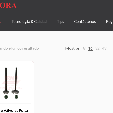
o
Tecnología & Calidad
Tips
Contáctenos
Regí
ndo el único resultado
Mostrar:
8
16
32
48
de Válvulas Pulsar