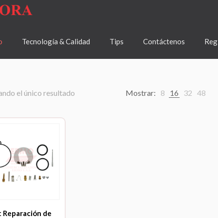
o
Tecnología & Calidad
Tips
Contáctenos
Regí
ndo el único resultado
Mostrar:
8
16
32
48
t Reparación de