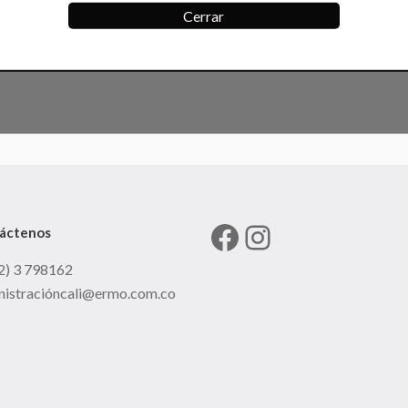
Cerrar
Facebook
Instagram
áctenos
2) 3 798162
nistracióncali@ermo.com.co