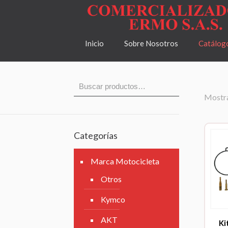
Inicio
Sobre Nosotros
Catálog
Mostra
Categorías
Marca Motocicleta
Otros
Kymco
AKT
Ki