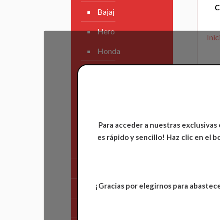
C
Bajaj
Hero
Inic
Honda
KAWASAKI
KTM
Suzuki
Para acceder a nuestras exclusivas 
TVS
es rápido y sencillo! Haz clic en el
Yamaha
Tren Delantero
¡Gracias por elegirnos para abastece
Partes de Motor
Partes del Chasis