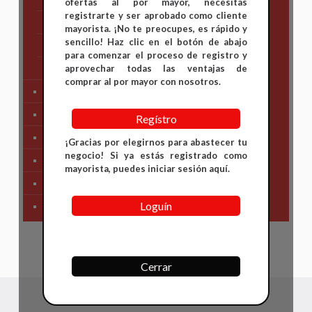
ofertas al por mayor, necesitas
registrarte y ser aprobado como cliente
Suzuki
mayorista. ¡No te preocupes, es rápido y
sencillo! Haz clic en el botón de abajo
TVS
para comenzar el proceso de registro y
Yamaha
aprovechar todas las ventajas de
comprar al por mayor con nosotros.
Tren Delantero
Partes de Motor
Regístro
Partes del Chasis
¡Gracias por elegirnos para abastecer tu
negocio! Si ya estás registrado como
SIstema Eléctrico
mayorista, puedes iniciar sesión aquí.
Carenajes
Loguín
Primera Necesidad
Cerrar