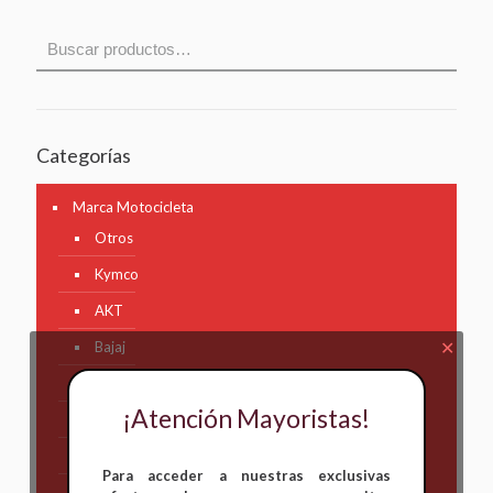
Categorías
Marca Motocicleta
Otros
Kymco
AKT
✕
Bajaj
Hero
¡Atención Mayoristas!
Honda
KAWASAKI
Para acceder a nuestras exclusivas
KTM