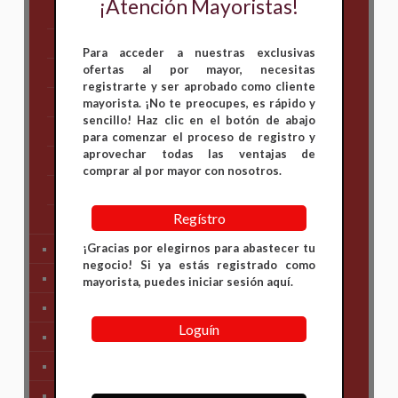
¡Atención Mayoristas!
Bajaj
Hero
Para acceder a nuestras exclusivas
ofertas al por mayor, necesitas
Honda
registrarte y ser aprobado como cliente
KAWASAKI
mayorista. ¡No te preocupes, es rápido y
sencillo! Haz clic en el botón de abajo
KTM
para comenzar el proceso de registro y
aprovechar todas las ventajas de
Suzuki
comprar al por mayor con nosotros.
TVS
Regístro
Yamaha
¡Gracias por elegirnos para abastecer tu
Tren Delantero
negocio! Si ya estás registrado como
Partes de Motor
mayorista, puedes iniciar sesión aquí.
Partes del Chasis
Loguín
SIstema Eléctrico
Carenajes
Primera Necesidad