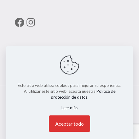
Facebook
Instagram
Enlaces útiles
RUNT
Este sitio web utiliza cookies para mejorar su experiencia.
Al utilizar este sitio web, acepta nuestra
Política de
protección de datos
.
Leer más
© 2026 ERMO MOTO REPUESTOS. Todos los Derechos
Reservados. || Implementado por
Andrés Escobar
1
Aceptar todo