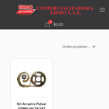
0
$0.00
Kit Arrastre Pulsar
200NS-6H 39/14T