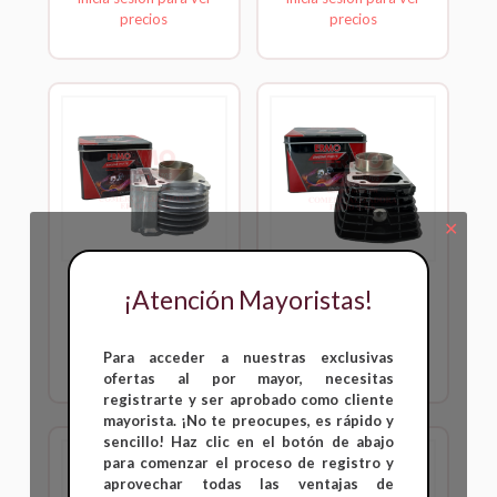
precios
precios
✕
Kit Cilindro Completo
Kit Cilindro Completo
¡Atención Mayoristas!
BWS
CB 110
Inicia sesión para ver
Inicia sesión para ver
Para acceder a nuestras exclusivas
precios
precios
ofertas al por mayor, necesitas
registrarte y ser aprobado como cliente
mayorista. ¡No te preocupes, es rápido y
sencillo! Haz clic en el botón de abajo
para comenzar el proceso de registro y
aprovechar todas las ventajas de