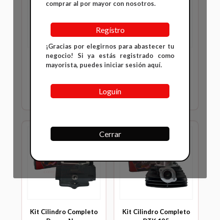
comprar al por mayor con nosotros.
Regístro
¡Gracias por elegirnos para abastecer tu
negocio! Si ya estás registrado como
Kit Cilindro Completo
Kit Cilindro Completo
mayorista, puedes iniciar sesión aquí.
CBF125
CBZ 160
Inicia sesión para ver
Inicia sesión para ver
Loguín
precios
precios
Cerrar
DTO.21% DEL MES.
Kit Cilindro Completo
Kit Cilindro Completo