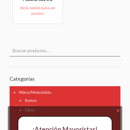
Inicia sesión para ver
precios
Categorías
Marca Motocicleta
Kymco
Otros
✕
AKT
¡Atención Mayoristas!
Bajaj