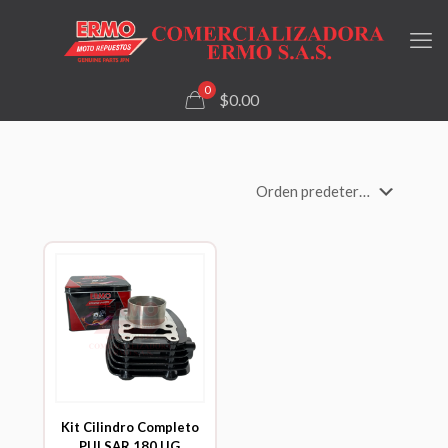
0
$0.00
Kit Cilindro Completo
PULSAR 180 UG