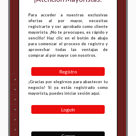
Hero
Para acceder a nuestras exclusivas
Honda
ofertas al por mayor, necesitas
registrarte y ser aprobado como cliente
KAWASAKI
mayorista. ¡No te preocupes, es rápido y
sencillo! Haz clic en el botón de abajo
KTM
para comenzar el proceso de registro y
Suzuki
aprovechar todas las ventajas de
comprar al por mayor con nosotros.
TVS
Yamaha
Regístro
Tren Delantero
¡Gracias por elegirnos para abastecer tu
negocio! Si ya estás registrado como
Partes de Motor
mayorista, puedes iniciar sesión aquí.
Partes del Chasis
Loguín
SIstema Eléctrico
Carenajes
Primera Necesidad
Cerrar