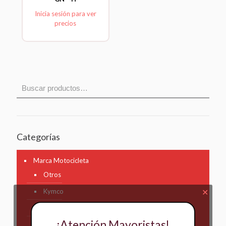
Inicia sesión para ver
precios
Categorías
Marca Motocicleta
Otros
Kymco
✕
AKT
¡Atención Mayoristas!
Bajaj