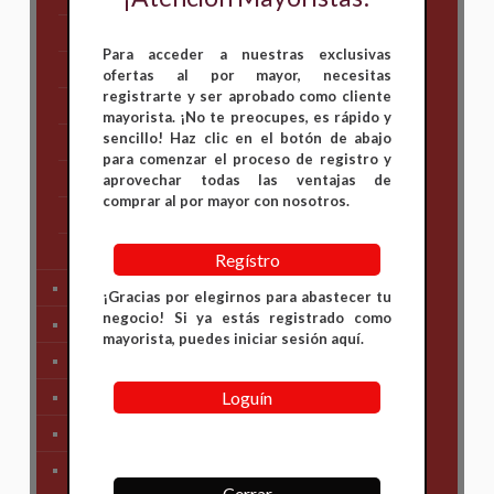
Hero
Para acceder a nuestras exclusivas
Honda
ofertas al por mayor, necesitas
registrarte y ser aprobado como cliente
KAWASAKI
mayorista. ¡No te preocupes, es rápido y
sencillo! Haz clic en el botón de abajo
KTM
para comenzar el proceso de registro y
Suzuki
aprovechar todas las ventajas de
comprar al por mayor con nosotros.
TVS
Yamaha
Regístro
Tren Delantero
¡Gracias por elegirnos para abastecer tu
negocio! Si ya estás registrado como
Partes de Motor
mayorista, puedes iniciar sesión aquí.
Partes del Chasis
Loguín
SIstema Eléctrico
Carenajes
Primera Necesidad
Cerrar