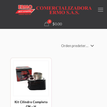
0
$0.00
Kit Cilindro Completo
GN – H