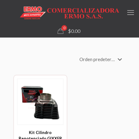
0
$0.00
Kit Cilindro
Repotenciado GIXXER