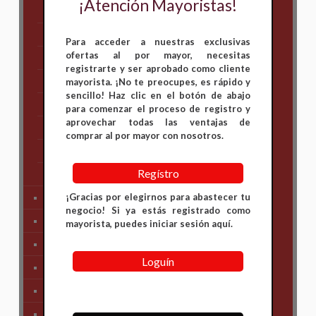
¡Atención Mayoristas!
Bajaj
Hero
Para acceder a nuestras exclusivas
ofertas al por mayor, necesitas
Honda
registrarte y ser aprobado como cliente
KAWASAKI
mayorista. ¡No te preocupes, es rápido y
sencillo! Haz clic en el botón de abajo
KTM
para comenzar el proceso de registro y
aprovechar todas las ventajas de
Suzuki
comprar al por mayor con nosotros.
TVS
Regístro
Yamaha
¡Gracias por elegirnos para abastecer tu
Tren Delantero
negocio! Si ya estás registrado como
Partes de Motor
mayorista, puedes iniciar sesión aquí.
Partes del Chasis
Loguín
SIstema Eléctrico
Carenajes
Primera Necesidad