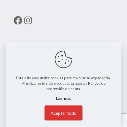
Facebook
Instagram
Enlaces útiles
RUNT
Este sitio web utiliza cookies para mejorar su experiencia.
Al utilizar este sitio web, acepta nuestra
Política de
protección de datos
.
Leer más
© 2026 ERMO MOTO REPUESTOS. Todos los Derechos
Reservados. || Implementado por
Andrés Escobar
1
Aceptar todo