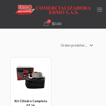
0
$0.00
Kit Cilindro Completo
FZ 16