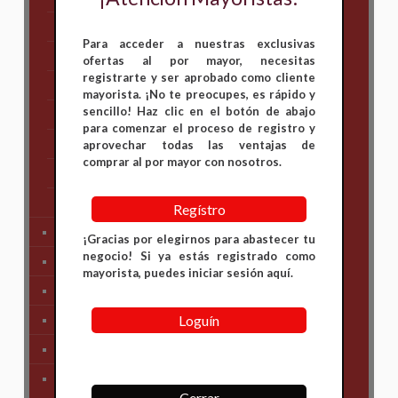
Hero
Para acceder a nuestras exclusivas
Honda
ofertas al por mayor, necesitas
registrarte y ser aprobado como cliente
KAWASAKI
mayorista. ¡No te preocupes, es rápido y
sencillo! Haz clic en el botón de abajo
KTM
para comenzar el proceso de registro y
Suzuki
aprovechar todas las ventajas de
comprar al por mayor con nosotros.
TVS
Yamaha
Regístro
Tren Delantero
¡Gracias por elegirnos para abastecer tu
negocio! Si ya estás registrado como
Partes de Motor
mayorista, puedes iniciar sesión aquí.
Partes del Chasis
Loguín
SIstema Eléctrico
Carenajes
Primera Necesidad
Cerrar