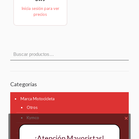
Inicia sesión para ver
precios
Categorías
Marca Motocicleta
Otros
Kymco
✕
AKT
¡Atención Mayoristas!
Bajaj