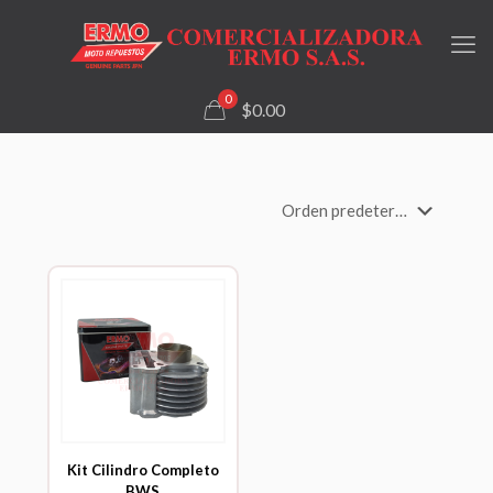
0
$0.00
Kit Cilindro Completo
BWS