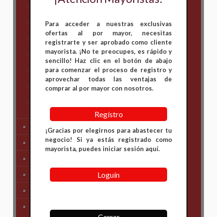
Hero
Para acceder a nuestras exclusivas
Honda
ofertas al por mayor, necesitas
registrarte y ser aprobado como cliente
KAWASAKI
mayorista. ¡No te preocupes, es rápido y
sencillo! Haz clic en el botón de abajo
KTM
para comenzar el proceso de registro y
Suzuki
aprovechar todas las ventajas de
comprar al por mayor con nosotros.
TVS
Yamaha
Regístro
Tren Delantero
¡Gracias por elegirnos para abastecer tu
negocio! Si ya estás registrado como
Partes de Motor
mayorista, puedes iniciar sesión aquí.
Partes del Chasis
Loguín
SIstema Eléctrico
Carenajes
Primera Necesidad
Cerrar