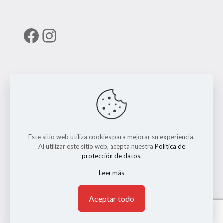
Facebook
Instagram
Enlaces útiles
RUNT
Este sitio web utiliza cookies para mejorar su experiencia.
Al utilizar este sitio web, acepta nuestra
Política de
protección de datos
.
Leer más
© 2026 ERMO MOTO REPUESTOS. Todos los Derechos
Reservados. || Implementado por
Andrés Escobar
1
Aceptar todo