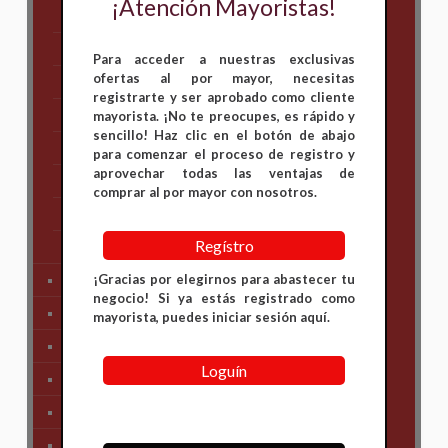
¡Atención Mayoristas!
Bajaj
Hero
Para acceder a nuestras exclusivas
ofertas al por mayor, necesitas
Honda
registrarte y ser aprobado como cliente
KAWASAKI
mayorista. ¡No te preocupes, es rápido y
sencillo! Haz clic en el botón de abajo
KTM
para comenzar el proceso de registro y
aprovechar todas las ventajas de
Suzuki
comprar al por mayor con nosotros.
TVS
Regístro
Yamaha
¡Gracias por elegirnos para abastecer tu
Tren Delantero
negocio! Si ya estás registrado como
Partes de Motor
mayorista, puedes iniciar sesión aquí.
Partes del Chasis
Loguín
SIstema Eléctrico
Carenajes
Primera Necesidad