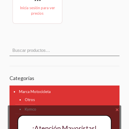
Inicia sesión para ver
precios
Categorías
Marca Motocicleta
Otros
Kymco
✕
AKT
¡Atención Mayoristas!
Bajaj