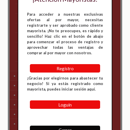
Hero
Para acceder a nuestras exclusivas
Honda
ofertas al por mayor, necesitas
registrarte y ser aprobado como cliente
KAWASAKI
mayorista. ¡No te preocupes, es rápido y
sencillo! Haz clic en el botón de abajo
KTM
para comenzar el proceso de registro y
Suzuki
aprovechar todas las ventajas de
comprar al por mayor con nosotros.
TVS
Yamaha
Regístro
Tren Delantero
¡Gracias por elegirnos para abastecer tu
negocio! Si ya estás registrado como
Partes de Motor
mayorista, puedes iniciar sesión aquí.
Partes del Chasis
Loguín
SIstema Eléctrico
Carenajes
Primera Necesidad
Cerrar