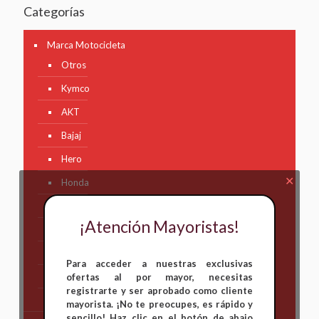
Categorías
Marca Motocicleta
Otros
Kymco
AKT
Bajaj
Hero
✕
Honda
KAWASAKI
¡Atención Mayoristas!
KTM
Suzuki
Para acceder a nuestras exclusivas
TVS
ofertas al por mayor, necesitas
registrarte y ser aprobado como cliente
Yamaha
mayorista. ¡No te preocupes, es rápido y
sencillo! Haz clic en el botón de abajo