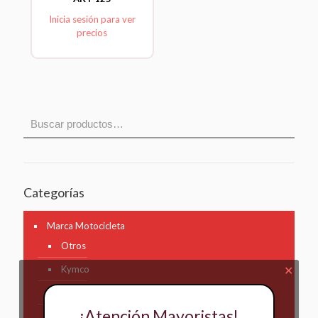
Inicia sesión para ver
precios
Categorías
Marca Motocicleta
Otros
Kymco
✕
AKT
¡Atención Mayoristas!
Bajaj