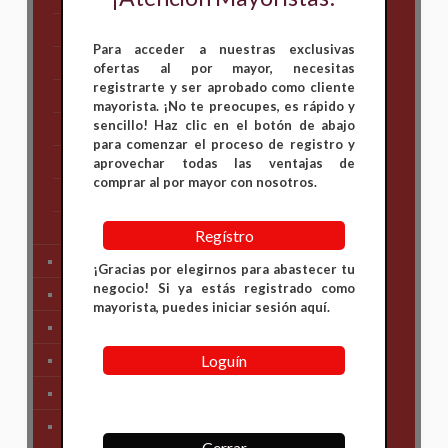
Hero
Para acceder a nuestras exclusivas
Honda
ofertas al por mayor, necesitas
registrarte y ser aprobado como cliente
KAWASAKI
mayorista. ¡No te preocupes, es rápido y
sencillo! Haz clic en el botón de abajo
KTM
para comenzar el proceso de registro y
Suzuki
aprovechar todas las ventajas de
comprar al por mayor con nosotros.
TVS
Yamaha
Regístro
Tren Delantero
¡Gracias por elegirnos para abastecer tu
negocio! Si ya estás registrado como
Partes de Motor
mayorista, puedes iniciar sesión aquí.
Partes del Chasis
Loguín
SIstema Eléctrico
Carenajes
Primera Necesidad
Cerrar