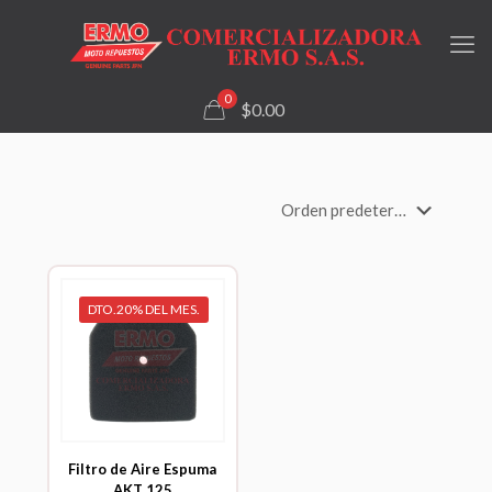
0
$0.00
DTO.20% DEL MES.
Filtro de Aire Espuma
AKT 125