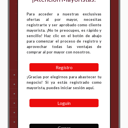
Hero
Para acceder a nuestras exclusivas
Honda
ofertas al por mayor, necesitas
registrarte y ser aprobado como cliente
KAWASAKI
mayorista. ¡No te preocupes, es rápido y
sencillo! Haz clic en el botón de abajo
KTM
para comenzar el proceso de registro y
Suzuki
aprovechar todas las ventajas de
comprar al por mayor con nosotros.
TVS
Yamaha
Regístro
Tren Delantero
¡Gracias por elegirnos para abastecer tu
negocio! Si ya estás registrado como
Partes de Motor
mayorista, puedes iniciar sesión aquí.
Partes del Chasis
Loguín
SIstema Eléctrico
Carenajes
Primera Necesidad
Cerrar