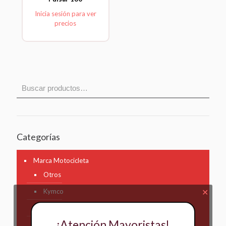
Inicia sesión para ver
precios
Categorías
Marca Motocicleta
Otros
Kymco
✕
AKT
¡Atención Mayoristas!
Bajaj