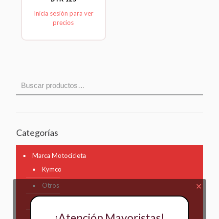
Inicia sesión para ver
precios
Categorías
Marca Motocicleta
Kymco
Otros
✕
AKT
¡Atención Mayoristas!
Bajaj