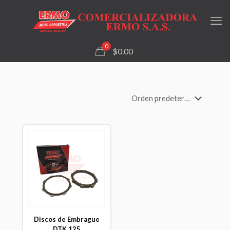
0
$0.00
Discos de Embrague
DTK 125