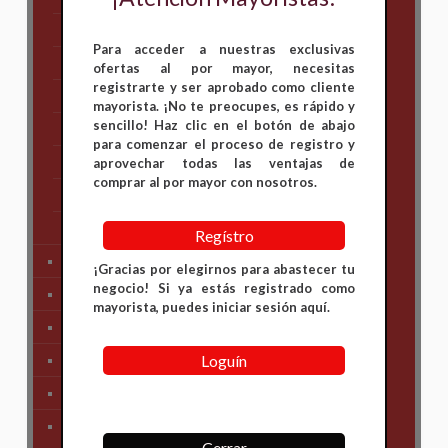
Hero
Para acceder a nuestras exclusivas
Honda
ofertas al por mayor, necesitas
registrarte y ser aprobado como cliente
KAWASAKI
mayorista. ¡No te preocupes, es rápido y
sencillo! Haz clic en el botón de abajo
KTM
para comenzar el proceso de registro y
Suzuki
aprovechar todas las ventajas de
comprar al por mayor con nosotros.
TVS
Yamaha
Regístro
Tren Delantero
¡Gracias por elegirnos para abastecer tu
negocio! Si ya estás registrado como
Partes de Motor
mayorista, puedes iniciar sesión aquí.
Partes del Chasis
Loguín
SIstema Eléctrico
Carenajes
Primera Necesidad
Cerrar