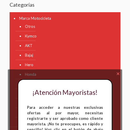
Categorías
Marca Motocicleta
Otros
Kymco
AKT
Bajaj
Hero
✕
Honda
KAWASAKI
¡Atención Mayoristas!
KTM
Suzuki
Para acceder a nuestras exclusivas
TVS
ofertas al por mayor, necesitas
registrarte y ser aprobado como cliente
Yamaha
mayorista. ¡No te preocupes, es rápido y
sencillo! Haz clic en el botón de abajo