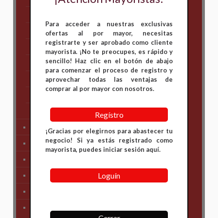
Hero
Para acceder a nuestras exclusivas
Honda
ofertas al por mayor, necesitas
registrarte y ser aprobado como cliente
KAWASAKI
mayorista. ¡No te preocupes, es rápido y
sencillo! Haz clic en el botón de abajo
KTM
para comenzar el proceso de registro y
Suzuki
aprovechar todas las ventajas de
comprar al por mayor con nosotros.
TVS
Yamaha
Regístro
Tren Delantero
¡Gracias por elegirnos para abastecer tu
negocio! Si ya estás registrado como
Partes de Motor
mayorista, puedes iniciar sesión aquí.
Partes del Chasis
Loguín
SIstema Eléctrico
Carenajes
Primera Necesidad
Cerrar