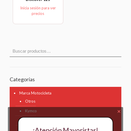
Inicia sesión para ver
precios
Categorías
Marca Motocicleta
Otros
Kymco
✕
AKT
¡Atención Mayoristas!
Bajaj