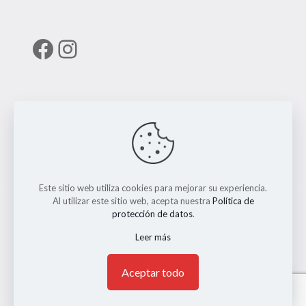
Facebook
Instagram
Enlaces útiles
RUNT
Este sitio web utiliza cookies para mejorar su experiencia.
Al utilizar este sitio web, acepta nuestra
Política de
protección de datos
.
Leer más
© 2026 ERMO MOTO REPUESTOS. Todos los Derechos
Reservados. || Implementado por
Andrés Escobar
1
Aceptar todo