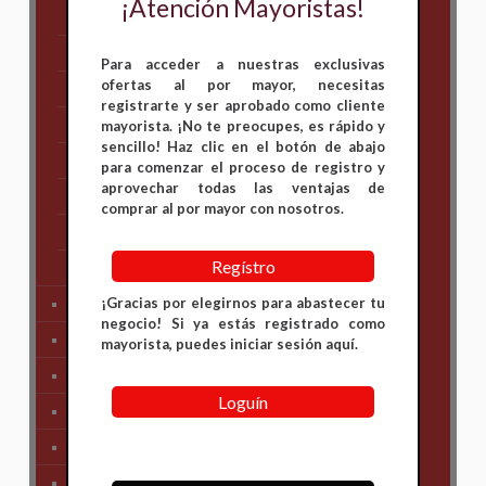
¡Atención Mayoristas!
Bajaj
Hero
Para acceder a nuestras exclusivas
ofertas al por mayor, necesitas
Honda
registrarte y ser aprobado como cliente
KAWASAKI
mayorista. ¡No te preocupes, es rápido y
sencillo! Haz clic en el botón de abajo
KTM
para comenzar el proceso de registro y
aprovechar todas las ventajas de
Suzuki
comprar al por mayor con nosotros.
TVS
Regístro
Yamaha
¡Gracias por elegirnos para abastecer tu
Tren Delantero
negocio! Si ya estás registrado como
Partes de Motor
mayorista, puedes iniciar sesión aquí.
Partes del Chasis
Loguín
SIstema Eléctrico
Carenajes
Primera Necesidad