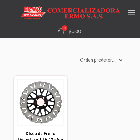
0
$0.00
Disco de Freno
Delantero TTR 125 (en