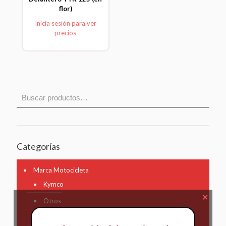
flor)
Inicia sesión para ver
precios
Categorías
Marca Motocicleta
Kymco
✕
Otros
AKT