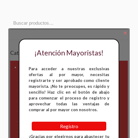
✕
¡Atención Mayoristas!
Categorías
Marca Motocicleta
Para acceder a nuestras exclusivas
ofertas al por mayor, necesitas
Otros
registrarte y ser aprobado como cliente
Kymco
mayorista. ¡No te preocupes, es rápido y
sencillo! Haz clic en el botón de abajo
AKT
para comenzar el proceso de registro y
aprovechar todas las ventajas de
Bajaj
comprar al por mayor con nosotros.
Hero
Regístro
Honda
¡Gracias por elegirnos para abastecer tu
KAWASAKI