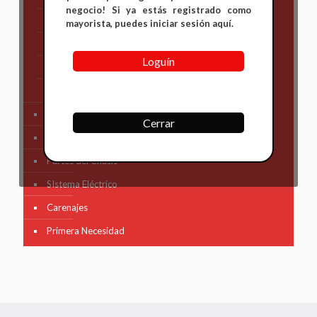
negocio! Si ya estás registrado como
KTM
mayorista, puedes iniciar sesión aquí.
Suzuki
Loguín
TVS
Yamaha
Tren Delantero
Cerrar
Partes de Motor
Partes del Chasis
SIstema Eléctrico
Carenajes
Primera Necesidad