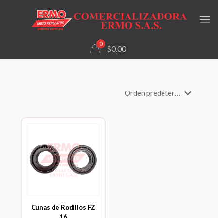
0
$0.00
Cunas de Rodillos FZ
16