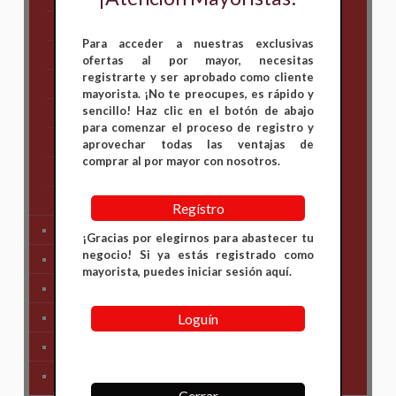
Hero
Para acceder a nuestras exclusivas
Honda
ofertas al por mayor, necesitas
registrarte y ser aprobado como cliente
KAWASAKI
mayorista. ¡No te preocupes, es rápido y
sencillo! Haz clic en el botón de abajo
KTM
para comenzar el proceso de registro y
Suzuki
aprovechar todas las ventajas de
comprar al por mayor con nosotros.
TVS
Yamaha
Regístro
Tren Delantero
¡Gracias por elegirnos para abastecer tu
negocio! Si ya estás registrado como
Partes de Motor
mayorista, puedes iniciar sesión aquí.
Partes del Chasis
Loguín
SIstema Eléctrico
Carenajes
Primera Necesidad
Cerrar