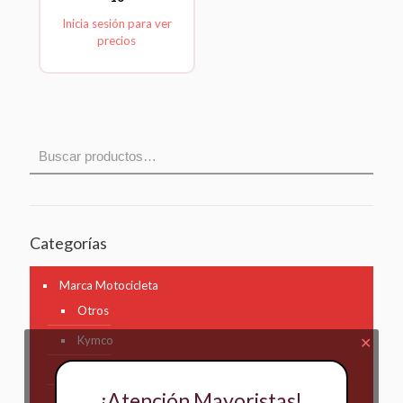
Inicia sesión para ver
precios
Categorías
Marca Motocicleta
Otros
Kymco
✕
AKT
¡Atención Mayoristas!
Bajaj