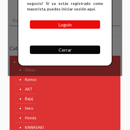
negocio! Si ya estás registrado como
mayorista, puedes iniciar sesión aquí.
Loguín
Categorías
Cerrar
Marca Motocicleta
Otros
Kymco
AKT
Bajaj
Hero
Honda
KAWASAKI