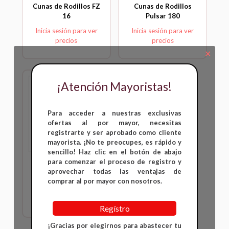
Cunas de Rodillos FZ
Cunas de Rodillos
16
Pulsar 180
Inicia sesión para ver
Inicia sesión para ver
precios
precios
✕
¡Atención Mayoristas!
Para acceder a nuestras exclusivas
ofertas al por mayor, necesitas
registrarte y ser aprobado como cliente
mayorista. ¡No te preocupes, es rápido y
sencillo! Haz clic en el botón de abajo
para comenzar el proceso de registro y
Cunas de Rodillos
aprovechar todas las ventajas de
Wave
comprar al por mayor con nosotros.
Inicia sesión para ver
precios
Regístro
¡Gracias por elegirnos para abastecer tu