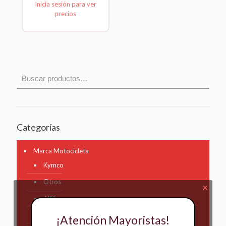
Inicia sesión para ver
precios
Categorías
Marca Motocicleta
Kymco
Otros
✕
AKT
Bajaj
¡Atención Mayoristas!