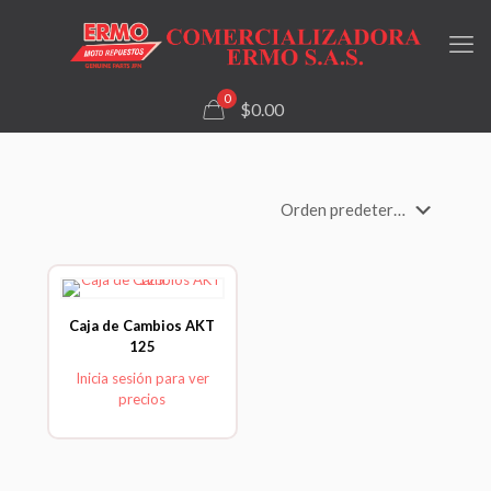
0
$0.00
Caja de Cambios AKT
125
Inicia sesión para ver
precios