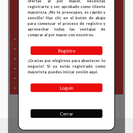
ofertas al por mayor, necesitas
registrarte y ser aprobado como cliente
Suzuki
mayorista. ¡No te preocupes, es rápido y
sencillo! Haz clic en el botón de abajo
TVS
para comenzar el proceso de registro y
Yamaha
aprovechar todas las ventajas de
comprar al por mayor con nosotros.
Tren Delantero
Partes de Motor
Regístro
Partes del Chasis
¡Gracias por elegirnos para abastecer tu
negocio! Si ya estás registrado como
SIstema Eléctrico
mayorista, puedes iniciar sesión aquí.
Carenajes
Loguín
Primera Necesidad
Cerrar