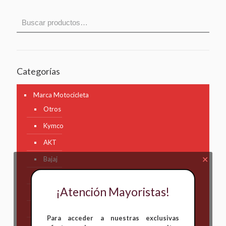
Categorías
Marca Motocicleta
Otros
Kymco
AKT
✕
Bajaj
Hero
¡Atención Mayoristas!
Honda
KAWASAKI
Para acceder a nuestras exclusivas
KTM