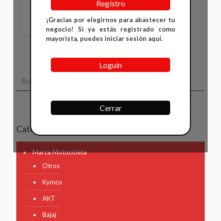
Regístro
Inicia sesión para ver
precios
¡Gracias por elegirnos para abastecer tu
negocio! Si ya estás registrado como
mayorista, puedes iniciar sesión aquí.
Loguín
Cerrar
Categorías
Marca Motocicleta
Otros
Kymco
AKT
Bajaj