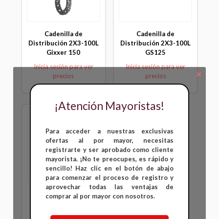
Cadenilla de
Cadenilla de
Distribución 2X3-100L
Distribución 2X3-100L
Gixxer 150
GS125
Inicia sesión para ver
Inicia sesión para ver
✕
precios
precios
¡Atención Mayoristas!
Para acceder a nuestras exclusivas
ofertas al por mayor, necesitas
registrarte y ser aprobado como cliente
mayorista. ¡No te preocupes, es rápido y
sencillo! Haz clic en el botón de abajo
para comenzar el proceso de registro y
aprovechar todas las ventajas de
Cadenilla de
comprar al por mayor con nosotros.
Distribución GN125
-100L