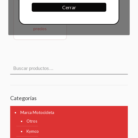
Cerrar
Bujía Pulsar 220 x 10
uds
Inicia sesión para ver
precios
Categorías
Marca Motocicleta
Otros
Kymco