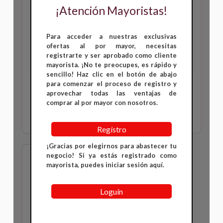
¡Atención Mayoristas!
Para acceder a nuestras exclusivas
ofertas al por mayor, necesitas
registrarte y ser aprobado como cliente
mayorista. ¡No te preocupes, es rápido y
sencillo! Haz clic en el botón de abajo
Bujía Pulsar 180 x 10
Bujía Pulsar 200 NS x
para comenzar el proceso de registro y
uds
10 uds
aprovechar todas las ventajas de
comprar al por mayor con nosotros.
Inicia sesión para ver
Inicia sesión para ver
precios
precios
Regístro
¡Gracias por elegirnos para abastecer tu
negocio! Si ya estás registrado como
mayorista, puedes iniciar sesión aquí.
Loguín