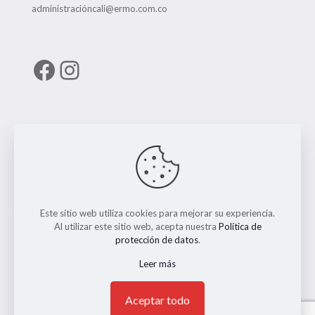
administracióncali@ermo.com.co
Facebook
Instagram
Enlaces útiles
RUNT
Este sitio web utiliza cookies para mejorar su experiencia.
Al utilizar este sitio web, acepta nuestra
Política de
protección de datos
.
Leer más
© 2026 ERMO MOTO REPUESTOS. Todos los Derechos
Reservados. || Implementado por
Andrés Escobar
1
Aceptar todo